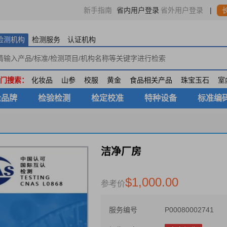
省内用户登录
|
新手指南
省外用户登录
检测机构
检测服务
认证机构
门搜索：
化妆品
山参
校服
黄金
食品相关产品
珠宝玉石
室
量品牌
检验检测
检定校准
特种设备
标准编
洁净厂房
$1,000.00
参考价
服务编号
P00080002741