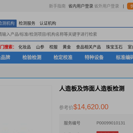
省内用户登录
|
新手指南
省外用户登录
检测机构
检测服务
认证机构
门搜索：
化妆品
山参
校服
黄金
食品相关产品
珠宝玉石
室
量品牌
检验检测
检定校准
特种设备
标准编
人造板及饰面人造板检测
$14,620.00
参考价
服务编号
P00099010131