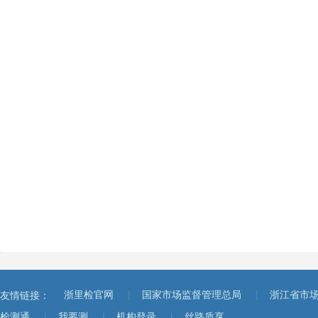
|
|
友情链接：
浙里检官网
国家市场监督管理总局
浙江省市
|
|
|
检测通
我要测
机构登录
丝路质享