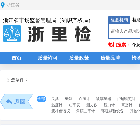
浙江省
检测机构
检
浙江省市场监督管理局（知识产权局）
热门搜索：
化
首页
质量许可
质量政策
质量品牌
检
所选条件
分类
全部
尺具
砝码
血压计
玻璃量器
pH(酸度)计
温度计
功率表
测力仪
压力计
真空计
液相色谱仪
角膜曲率计
环境试验设备
其他