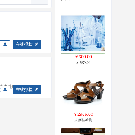
询
在线报检
￥
300.00
药品水分
联系方式：湖州本部0572-2523107；长兴检验站0572-6890121；安吉检验站0572-5028082 ；德清检验站0572-8083880；南浔办事处0572-3652231；安全阀校验区0572
询
在线报检
￥
2965.00
皮凉鞋检测