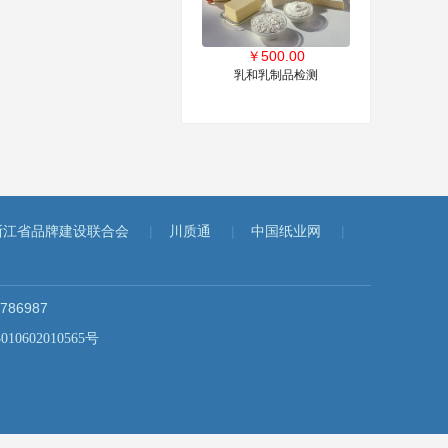
￥
500.00
乳和乳制品检测
|
|
|
浙江省品牌建设联合会
川质通
中国纸业网
86987
0602010565号