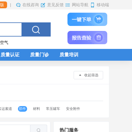
|
在线咨询
网站导航
移动端
版
意见反馈
内空气
质量认证
质量门诊
质量培训
收起筛选
客运索道
部件
材料
常压罐车
安全附件
热门服务