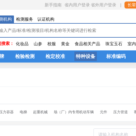
省内用户登录
|
新手指南
省外用户登录
长辈
测机构
检测服务
认证机构
门搜索：
化妆品
山参
校服
黄金
食品相关产品
珠宝玉石
室
牌
检验检测
检定校准
特种设备
标准编码
压力容器
电梯
起重机械
场（厂）内专用机动车辆
元件
压力管道