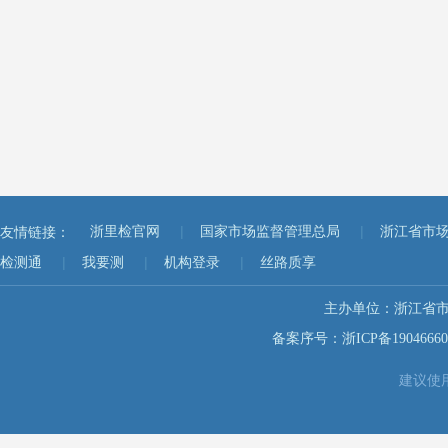
|
|
友情链接：
浙里检官网
国家市场监督管理总局
浙江省市
|
|
|
检测通
我要测
机构登录
丝路质享
主办单位：浙江省
备案序号：浙ICP备19046660
建议使用