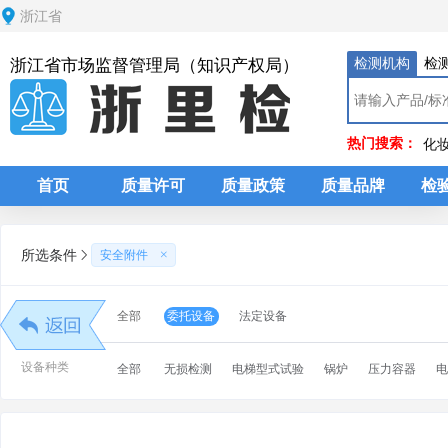
浙江省
检测机构
检
浙江省市场监督管理局（知识产权局）
热门搜索：
化
首页
质量许可
质量政策
质量品牌
检
所选条件
安全附件
报检类型
委托设备
法定设备
全部
设备种类
全部
无损检测
电梯型式试验
锅炉
压力容器