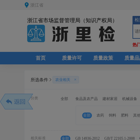
浙江省
检
浙江省市场监督管理局（知识产权局）
热
首页
质量许可
质量政策
质量品
所选条件
农业相关
分类
全部
食品及农产品
建材家居
机械设备
全部
农药
饲料
肥料
其
相关标准
全部
GB 14936-2012
GB/T 22105.1-2008