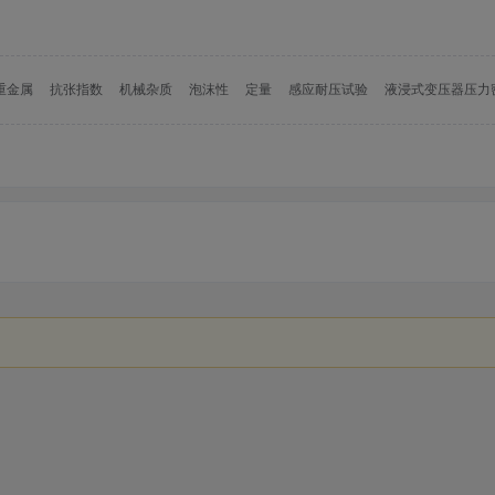
重金属
抗张指数
机械杂质
泡沫性
定量
感应耐压试验
液浸式变压器压力