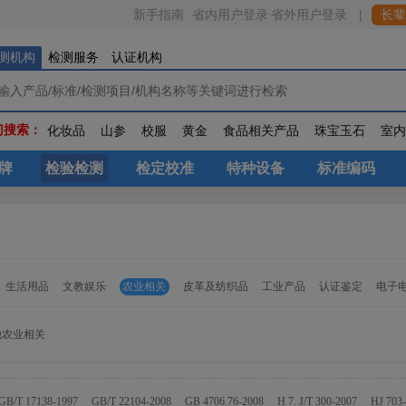
省内用户登录
|
新手指南
省外用户登录
长辈
测机构
检测服务
认证机构
门搜索：
化妆品
山参
校服
黄金
食品相关产品
珠宝玉石
室
牌
检验检测
检定校准
特种设备
标准编码
生活用品
文教娱乐
农业相关
皮革及纺织品
工业产品
认证鉴定
电子
他农业相关
GB/T 17138-1997
GB/T 22104-2008
GB 4706.76-2008
H 7. J/T 300-2007
HJ 703