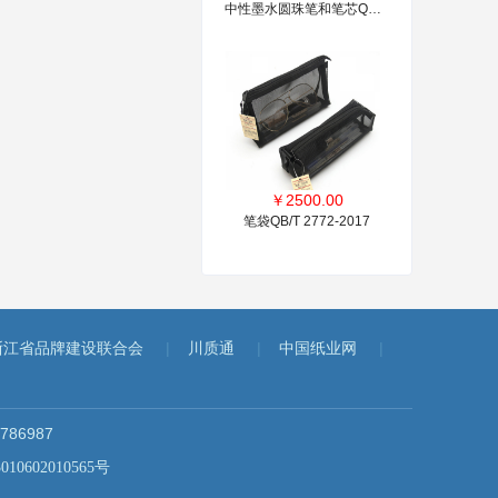
中性墨水圆珠笔和笔芯QB/T 2625-2011
￥
2500.00
笔袋QB/T 2772-2017
|
|
|
浙江省品牌建设联合会
川质通
中国纸业网
86987
0602010565号