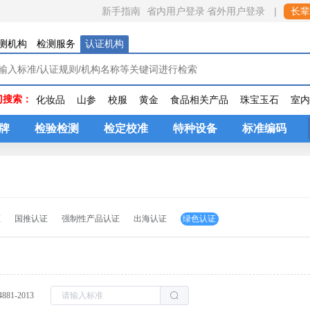
省内用户登录
|
新手指南
省外用户登录
长辈
测机构
检测服务
认证机构
门搜索：
化妆品
山参
校服
黄金
食品相关产品
珠宝玉石
室
牌
检验检测
检定校准
特种设备
标准编码
证
国推认证
强制性产品认证
出海认证
绿色认证
4881-2013