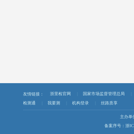
|
|
友情链接：
浙里检官网
国家市场监督管理总局
|
|
|
检测通
我要测
机构登录
丝路质享
主办单
备案序号：浙ICP备