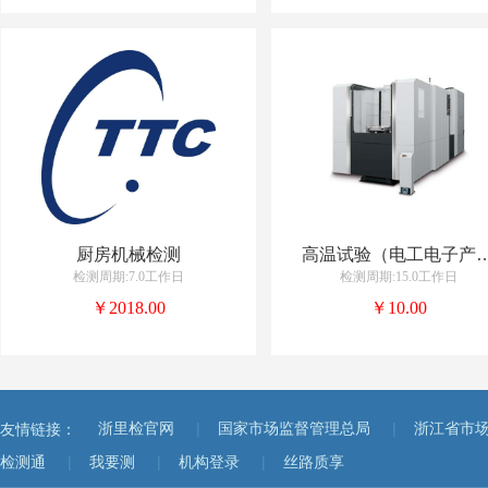
厨房机械检测
高温试验（电工电
检测周期:7.0工作日
检测周期:15.0工作日
￥2018.00
￥10.00
|
|
友情链接：
浙里检官网
国家市场监督管理总局
浙江省市
|
|
|
检测通
我要测
机构登录
丝路质享