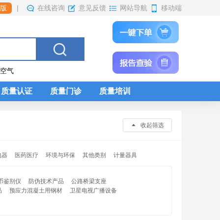
|
在线咨询
网站导航
移动端
版
意见反馈
内空气
质量认证
质量门诊
质量培训
收起筛选
电器
医药医疗
环境与环保
其他类别
计量器具
币鉴别仪
防伪技术产品
公路桥梁支座
品
预应力混凝土用钢材
卫星电视广播设备