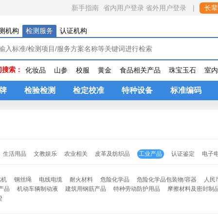
省内用户登录
|
新手指南
省外用户登录
长辈
测机构
检测服务
认证机构
门搜索：
化妆品
山参
校服
黄金
食品相关产品
珠宝玉石
室
牌
检验检测
检定校准
特种设备
标准编码
生活用品
文教娱乐
农业相关
皮革及纺织品
工业产品
认证鉴定
电子
燃机
钢丝绳
电线电缆
耐火材料
危险化学品
危险化学品包装物/容器
人民
产品
机动车辆制动液
建筑用钢筋产品
特种劳动防护用品
摩擦材料及密封制
梁