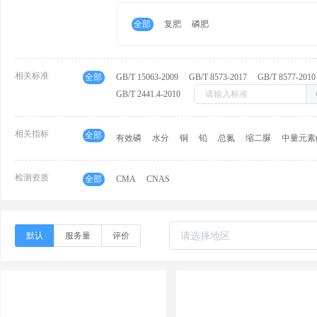
全部
复肥
磷肥
相关标准
全部
GB/T 15063-2009
GB/T 8573-2017
GB/T 8577-2010
GB/T 2441.4-2010
相关指标
全部
有效磷
水分
铜
铅
总氮
缩二脲
中量元素
检测资质
全部
CMA
CNAS
默认
服务量
评价