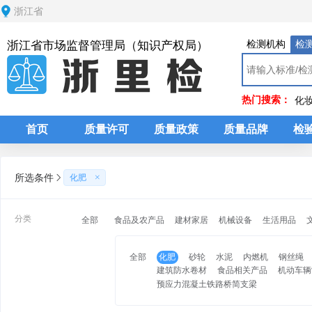
浙江省
检测机构
检
浙江省市场监督管理局（知识产权局）
热门搜索：
化
首页
质量许可
质量政策
质量品牌
检
所选条件
化肥
分类
全部
食品及农产品
建材家居
机械设备
生活用品
全部
化肥
砂轮
水泥
内燃机
钢丝绳
建筑防水卷材
食品相关产品
机动车辆
预应力混凝土铁路桥简支梁