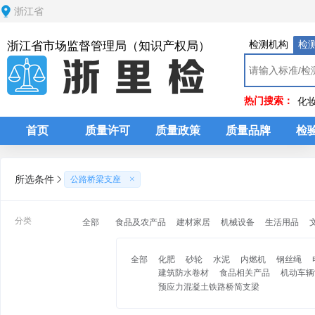
浙江省
检测机构
检
浙江省市场监督管理局（知识产权局）
热门搜索：
化
首页
质量许可
质量政策
质量品牌
检
所选条件
公路桥梁支座
分类
全部
食品及农产品
建材家居
机械设备
生活用品
全部
化肥
砂轮
水泥
内燃机
钢丝绳
建筑防水卷材
食品相关产品
机动车辆
预应力混凝土铁路桥简支梁