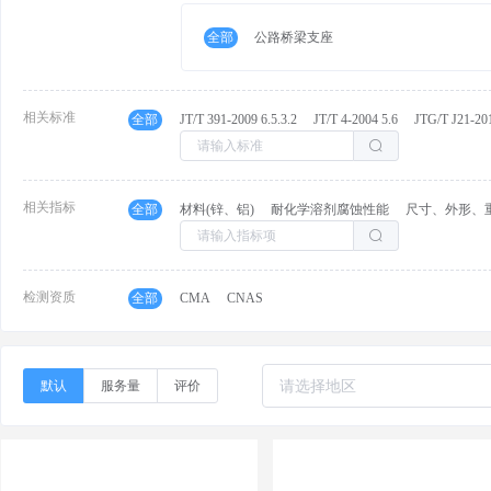
全部
公路桥梁支座
相关标准
全部
JT/T 391-2009 6.5.3.2
JT/T 4-2004 5.6
JTG/T J21-20
相关指标
全部
材料(锌、铝)
耐化学溶剂腐蚀性能
尺寸、外形、
检测资质
全部
CMA
CNAS
默认
服务量
评价