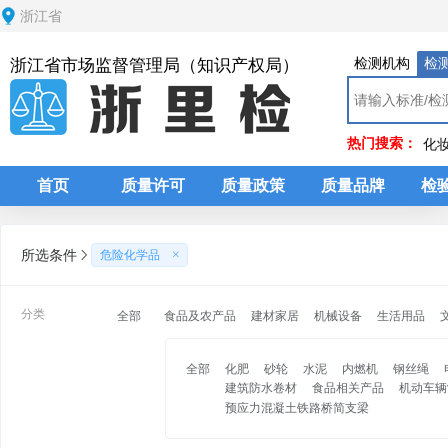
浙江省
检测机构
检
浙江省市场监督管理局（知识产权局）
热门搜索：
化
首页
质量许可
质量政策
质量品牌
检
所选条件
危险化学品
分类
全部
食品及农产品
建材家居
机械设备
生活用品
全部
化肥
砂轮
水泥
内燃机
钢丝绳
建筑防水卷材
食品相关产品
机动车辆
预应力混凝土铁路桥简支梁