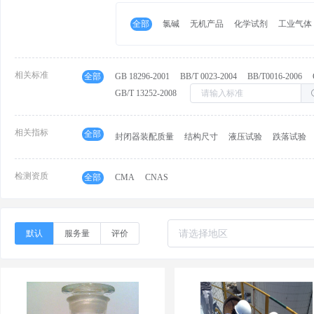
全部
氯碱
无机产品
化学试剂
工业气体
相关标准
全部
GB 18296-2001
BB/T 0023-2004
BB/T0016-2006
GB/T 13252-2008
相关指标
全部
封闭器装配质量
结构尺寸
液压试验
跌落试验
检测资质
全部
CMA
CNAS
默认
服务量
评价